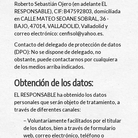
Roberto Sebastián Ojero
(en adelante EL
RESPONSABLE),
CIF
:
B47592803
, domiciliada
en
CALLE MATEO SEOANE SOBRAL, 36 -
BAJO
,
47014
,
VALLADOLID
,
Valladolid
y
correo electrónico:
cenfisol@yahoo.es
.
Contacto del delegado de protección de datos
(DPO): No se dispone de delegado, no
obstante, puede contactarnos por cualquiera
de los medios arriba indicados.
Obtención de los datos:
EL RESPONSABLE ha obtenido los datos
personales que serán objeto de tratamiento, a
través de diferentes canales:
− Voluntariamente facilitados por el titular
de los datos, bien a través de formulario
web, correo electrónico, teléfono o