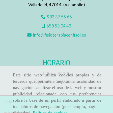
Valladolid
,
47014
,
(Valladolid)
983 37 55 66
658 53 04 43
info
fisioterapiacenfisol.es
HORARIO
Lunes a viernes
Este sitio web utiliza cookies propias y de
De
16.00 – 20.00 horas
terceros que permiten mejorar la usabilidad de
navegación, analizar el uso de la web y mostrar
publicidad relacionada con tus preferencias
sobre la base de un perfil elaborado a partir de
Inicio
tus hábitos de navegación (por ejemplo, páginas
Aviso Legal
visitadas).
Política de cookies
.