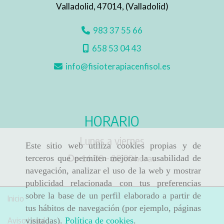
Valladolid
,
47014
,
(Valladolid)
983 37 55 66
658 53 04 43
info
fisioterapiacenfisol.es
HORARIO
Lunes a viernes
Este sitio web utiliza cookies propias y de
De
16.00 – 20.00 horas
terceros que permiten mejorar la usabilidad de
navegación, analizar el uso de la web y mostrar
publicidad relacionada con tus preferencias
sobre la base de un perfil elaborado a partir de
Inicio
tus hábitos de navegación (por ejemplo, páginas
Aviso Legal
visitadas).
Política de cookies
.